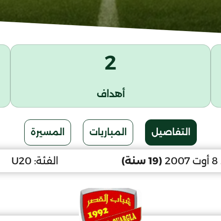
2
أهداف
التفاصيل
المباريات
المسيرة
2
(19 سنة)
الفئة:
U20