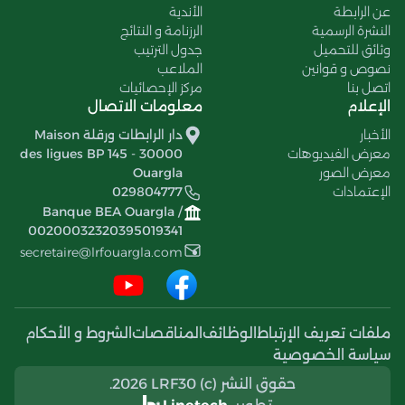
عن الرابطة
الأندية
النشرة الرسمية
الرزنامة و النتائج
وثائق للتحميل
جدول الترتيب
نصوص و قوانين
الملاعب
اتصل بنا
مركز الإحصائيات
الإعلام
معلومات الاتصال
الأخبار
دار الرابطات ورقلة Maison
معرض الفيديوهات
des ligues BP 145 - 30000
معرض الصور
Ouargla
الإعتمادات
029804777
Banque BEA Ouargla /
00200032320395019341
secretaire@lrfouargla.com
ملفات تعريف الإرتباط
الوظائف
المناقصات
الشروط و الأحكام
سياسة الخصوصية
حقوق النشر (c) 2026 LRF30.