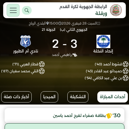
الرابطة الجهوية لكرة القدم
ورقلة
السبت 28 فيفري 2026
15:00
البلدي الرباح
الجهوي الثاني (ب)
الجولة 21
2
-
3
إتحاد النخلة
نادي أم الطيور
براهيمي أحمد
قشوط أحمد (40')
قطار العربي (71')
حميداتو عبد القادر (43')
التلي محمد سفيان (87')
بن علي عبد الكافي (54')
أحداث المباراة
التشكيلة
الميديا
أخبار ذات صلة
30'
بطاقة صفراء لقرح أحمد ياسين