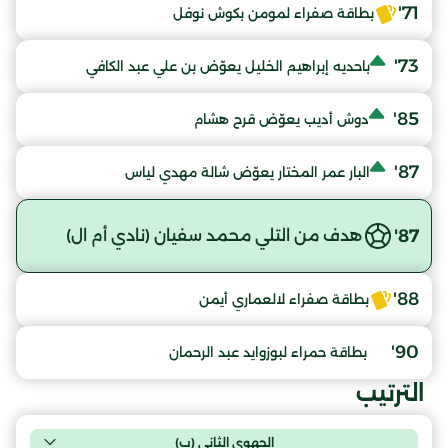
71'
بطاقة صفراء لمومن بكوش نوفل
73'
باحديه إبراهيم الخليل يعوّض بن علي عبد الكافي
85'
دوش أديب يعوّض قرح هشام
87'
البار عمر المختار يعوّض شالة مهدي لياس
87'
هدف من التلي محمد سفيان (نادي أم ال)
88'
بطاقة صفراء لالعماري أيمن
90'
بطاقة حمراء لبوزوايد عبد الرحمان
الترتيب
الجهوي الثاني (ب)