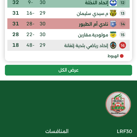
32
-9
30
إتحاد النخلة
12
31
-16
29
م.سيدي سليمان
13
31
-28
30
نادي أم الطيور
14
28
-22
30
مولودية.مقارين
15
18
-48
29
إتحاد رياضي بلدية زلفانة
16
الهبوط
عرض الكل
LRF30
المنافسات