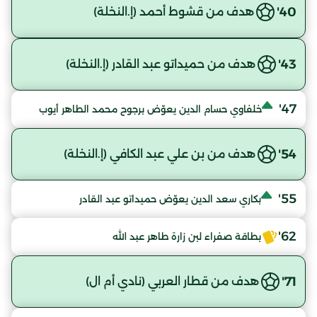
40'
هدف من قشوط أحمد (إ.النخلة)
43'
هدف من حميداتو عبد القادر (إ.النخلة)
47'
خلفاوي حسام الدين يعوّض برجوح محمد الطاهر أيوب
54'
هدف من بن علي عبد الكافي (إ.النخلة)
55'
بكاري سعد الدين يعوّض حميداتو عبد القادر
62'
بطاقة صفراء لبن زارة طاهر عبد الله
71'
هدف من قطار العربي (نادي أم ال)