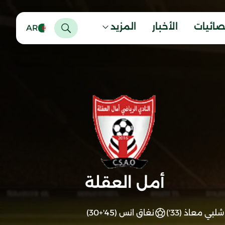
صائيات
الأخبار
المزيد
AR
أمل العقلة
شلبي معاذ (33')
نغاق انس (45'+30)