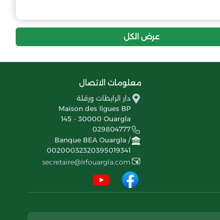
10
-20
15
إتحاد الزقم
عرض الكل
معلومات الاتصال
دار الرابطات ورقلة
Maison des ligues BP
145 - 30000 Ouargla
029804777
Banque BEA Ouargla /
00200032320395019341
secretaire@lrfouargla.com