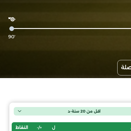
'90
صلة
اقل من 20 سنة-د
ل
+/-
النقاط