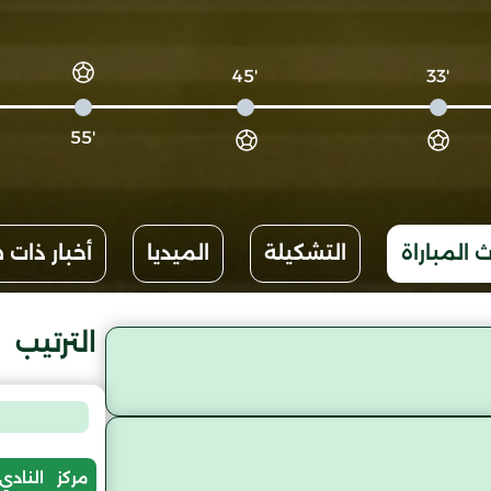
'45
'33
'55
 المباراة
التشكيلة
الميديا
أخبار ذات 
الترتيب
مركز
النادي