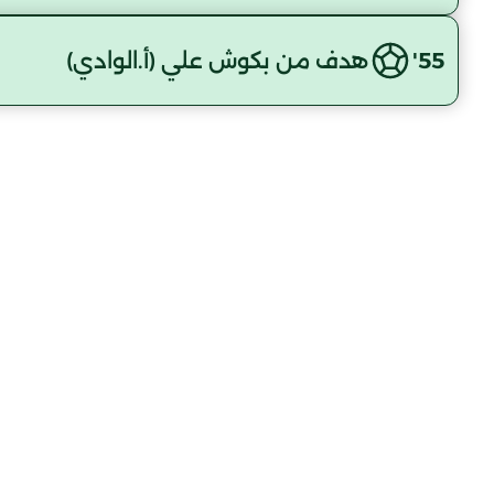
55'
هدف من بكوش علي (أ.الوادي)