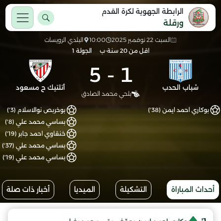
الرابطة الجهوية لكرة القدم
ورقلة
السبت 22 نوفمبر 2025
10:00
البلدي الرويسات
اقل من 20 سنة-ب
الجولة 1
5
-
1
شباب الحدب
أتلتيك ح مسعود
بلحي محمد الصادق
بوكاري احمد ايمن (38')
بوخربص نوالاسلام (3')
بساسي محمد علي (8')
خنقاوي احمد جابر (19')
بساسي محمد علي (37')
بساسي محمد علي (19')
أحداث المباراة
التشكيلة
الميديا
أخبار ذات صلة