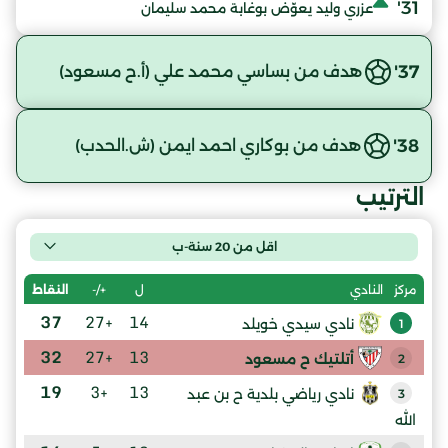
31'
عزري وليد يعوّض بوغابة محمد سليمان
37'
هدف من بساسي محمد علي (أ.ح مسعود)
38'
هدف من بوكاري احمد ايمن (ش.الحدب)
الترتيب
اقل من 20 سنة-ب
ل
+/-
النقاط
مركز
النادي
37
+27
14
نادي سيدي خويلد
1
32
+27
13
أتلتيك ح مسعود
2
19
+3
13
نادي رياضي بلدية ح بن عبد
3
الله