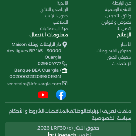
عن الرابطة
الأندية
النشرة الرسمية
الرزنامة و النتائج
وثائق للتحميل
جدول الترتيب
نصوص و قوانين
الملاعب
اتصل بنا
مركز الإحصائيات
الإعلام
معلومات الاتصال
الأخبار
دار الرابطات ورقلة Maison
معرض الفيديوهات
des ligues BP 145 - 30000
معرض الصور
Ouargla
الإعتمادات
029804777
Banque BEA Ouargla /
00200032320395019341
secretaire@lrfouargla.com
ملفات تعريف الإرتباط
الوظائف
المناقصات
الشروط و الأحكام
سياسة الخصوصية
حقوق النشر (c) 2026 LRF30.
تطوير
Linetech