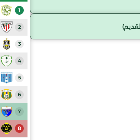
1
قديم)
2
3
4
5
6
7
8