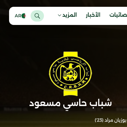
صائيات
الأخبار
المزيد
AR
شباب حاسي مسعود
بوزيان مراد (23')