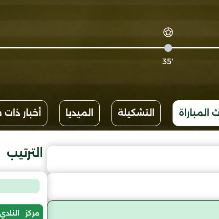
'35
 المباراة
التشكيلة
الميديا
أخبار ذات 
الترتيب
مركز
النادي