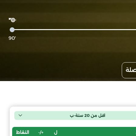
'90
صلة
اقل من 20 سنة-ب
ل
+/-
النقاط