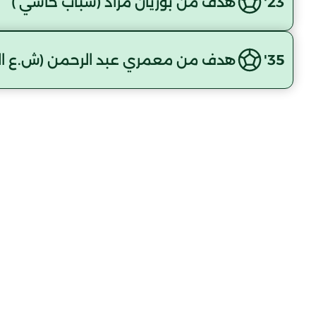
23'
هدف من بوزيان مراد (شباب حاسي )
35'
هدف من معمري عبد الرحمن (ش.ع ال