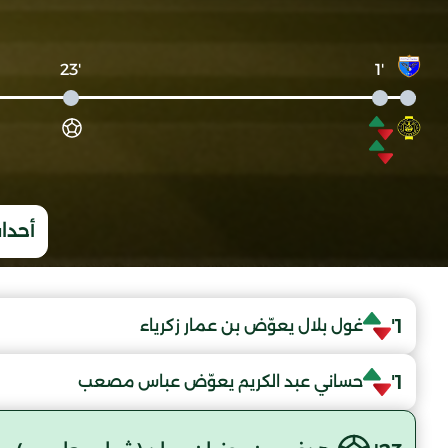
'23
'1
أحداث
1'
غول بلال يعوّض بن عمار زكرياء
1'
حساني عبد الكريم يعوّض عباس مصعب