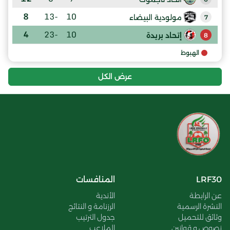
8
-13
10
مولودية البيضاء
7
4
-23
10
إتحاد بريدة
8
الهبوط
عرض الكل
LRF30
المنافسات
عن الرابطة
الأندية
النشرة الرسمية
الرزنامة و النتائج
وثائق للتحميل
جدول الترتيب
نصوص و قوانين
الملاعب