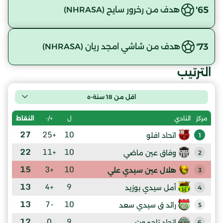
65'
هدف من رخرور سايح (NHRASA)
73'
هدف من شاشي امجد ريان (NHRASA)
الترتيب
اقل من 18 سنة-ه
ل
+/-
النقاط
مركز
النادي
27
+25
10
اتحاد افلو
1
22
+11
10
وفاق عين ماضي
2
15
+3
10
هلال عين سيدي علي
3
13
+4
9
أمل سيدي بوزيد
4
13
-7
10
رائد ق سيدي سعد
5
12
0
9
اتحاد تاجموت
6