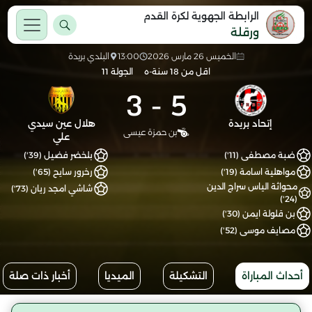
الرابطة الجهوية لكرة القدم
ورقلة
الخميس 26 مارس 2026
13:00
البلدي بريدة
اقل من 18 سنة-ه
الجولة 11
3
-
5
إتحاد بريدة
هلال عين سيدي
بن حمزة عيسى
علي
ضبة مصطفى (11')
بلخضر فضيل (39')
مواهلية اسامة (19')
رخرور سايح (65')
محواثة الياس سراج الدين
شاشي امجد ريان (73')
(24')
بن قلولة ايمن (30')
مصايف موسى (52')
أحداث المباراة
التشكيلة
الميديا
أخبار ذات صلة