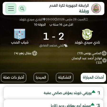
الرابطة الجهوية لكرة القدم
ورقلة
السبت 28 مارس 2026
09:00
البلدي سيدي خويلد
اقل من 16 سنة-ب
الجولة 10
1
-
2
نادي سيدي خويلد
شباب الحدب
بلحي محمد الصادق
كماسي يونس (13')
عقال زهير (4')
قوارح أحمد عبد الرحمان
(22')
أحداث المباراة
التشكيلة
الميديا
أخبار ذات صلة
1'
بورزقي خويلد يعوّض صالحي عقبة
3'
مسلم أدم يعوّض دريد زكاريا