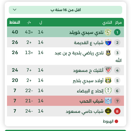
اقل من 16 سنة-ب
ل
+/-
النقاط
مركز
النادي
40
+43
14
نادي سيدي خويلد
1
26
+2
14
شباب ع القديمة
2
26
+13
14
نادي رياضي بلدية ح بن عبد
3
الله
24
+7
14
أتلتيك ح مسعود
4
20
+2
14
أولاد سيدي بلخير
5
7
-22
14
إتحاد ع البيضاء
6
7
-21
14
شباب الحدب
7
7
-24
14
شباب حاسي مسعود
8
الهبوط