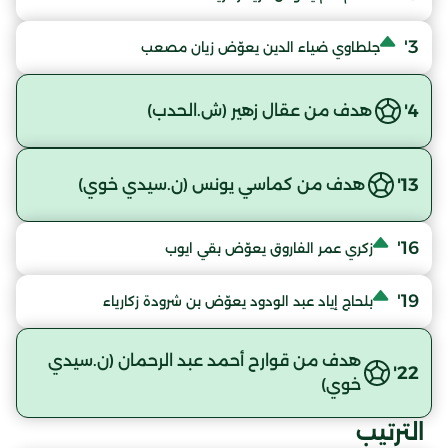
3'
جلطاوي ضياء الدين يعوّض زيان مصعب
4'
هدف من عقال زهير (ش.الحدب)
13'
هدف من كماسي يونس (ن.سيدي خوي)
16'
زكري عمر الفاروق يعوّض بقي ايوب
19'
بلحاج إياد عبد الودود يعوّض بن شرودة زكارياء
هدف من قوارح أحمد عبد الرحمان (ن.سيدي
22'
خوي)
الترتيب