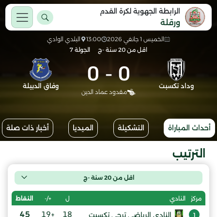
الرابطة الجهوية لكرة القدم
ورقلة
الخميس 1 جانفي 2026
13:00
البلدي الوادي
اقل من 20 سنة -ج
الجولة 7
0
-
0
وداد تكسبت
وفاق الدبيلة
مقدود عماد الدين
أحداث المباراة
التشكيلة
الميديا
أخبار ذات صلة
الترتيب
اقل من 20 سنة -ج
ل
+/-
النقاط
مركز
النادي
45
+19
18
النادي الرياضي ترجي تكسبت
1