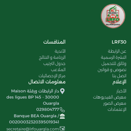
LRF30
المنافسات
عن الرابطة
الأندية
النشرة الرسمية
الرزنامة و النتائج
وثائق للتحميل
جدول الترتيب
نصوص و قوانين
الملاعب
اتصل بنا
مركز الإحصائيات
الإعلام
معلومات الاتصال
الأخبار
دار الرابطات ورقلة Maison
معرض الفيديوهات
des ligues BP 145 - 30000
معرض الصور
Ouargla
الإعتمادات
029804777
Banque BEA Ouargla /
00200032320395019341
secretaire@lrfouargla.com