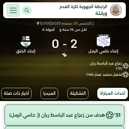
الرابطة الجهوية لكرة القدم
ورقلة
الخميس 25 ديسمبر 2025
12:00
-
اقل من 16 سنة-و
الجولة 6
0
-
2
إتحاد حاسي الرمل
إتحاد الخنق
زعزاع عبد الباسط ريان
(31')
لشعل محمد عمار (44')
أحداث المباراة
التشكيلة
الميديا
أخبار ذات صلة
31'
هدف من زعزاع عبد الباسط ريان (إ. حاسي الرمل)