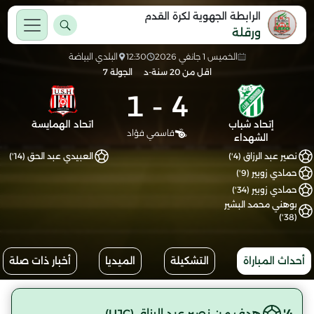
الرابطة الجهوية لكرة القدم
ورقلة
الخميس 1 جانفي 2026
12:30
البلدي البياضة
اقل من 20 سنة-د
الجولة 7
1
-
4
إتحاد شباب
اتحاد الهمايسة
قاسمي فؤاد
الشهداء
نصير عبد الرزاق (4')
العبيدي عبد الحق (14')
حمادي زوبير (9')
حمادي زوبير (34')
بوهني محمد البشير
(38')
أحداث المباراة
التشكيلة
الميديا
أخبار ذات صلة
4'
هدف من نصير عبد الرزاق (UJC)