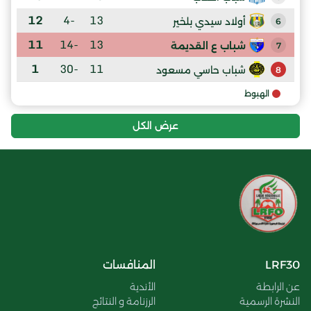
12
-4
13
أولاد سيدي بلخير
6
11
-14
13
شباب ع القديمة
7
1
-30
11
شباب حاسي مسعود
8
الهبوط
عرض الكل
LRF30
المنافسات
عن الرابطة
الأندية
النشرة الرسمية
الرزنامة و النتائج