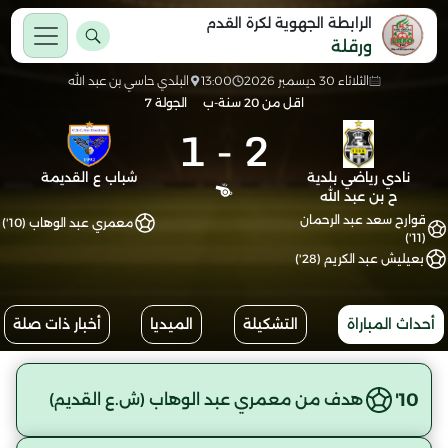
الرابطة الجهوية لكرة القدم
ورقلة
الثلاثاء 30 ديسمبر 2026
13:00
البلدي حاسي بن عبد الله
اقل من 20 سنة-ب
الجولة 7
1
-
2
نادي رياضي بلدية
شباب ع القديمة
ح بن عبد الله
قوارح سعد عبد الرحمان
معمري عبد الوهاب (10')
(11')
بعيليش عبد الكريم (28')
أحداث المباراة
التشكيلة
الميديا
أخبار ذات صلة
10'
هدف من معمري عبد الوهاب (ش.ع القديم)