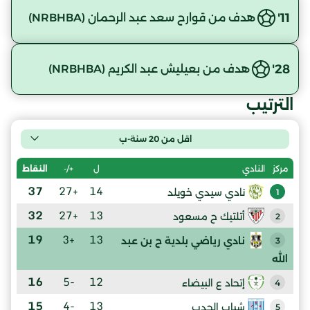
11'
هدف من قوارح سعد عبد الرحمان (NRBHBA)
28'
هدف من بعيليش عبد الكريم (NRBHBA)
الترتيب
اقل من 20 سنة-ب
ل
+/-
النقاط
مركز
النادي
37
+27
14
نادي سيدي خويلد
1
32
+27
13
أتلتيك ح مسعود
2
19
+3
13
نادي رياضي بلدية ح بن عبد
3
الله
16
-5
12
إتحاد ع البيضاء
4
15
-4
13
شباب الحدب
5