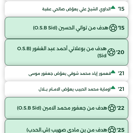
15'
الداوي الشيخ علي يعوّض صالحي عقبة
15'
هدف من تواتي الحسين (O.S.B Sid)
هدف من بوعلاتي أحمد عبد الغفور (O.S.B
20'
Sid)
21'
قعمور إياد محمد شوقي يعوّض جعفور موسى
21'
اوماية محمد الحبيب يعوّض الامــام بـــلال
22'
هدف من جعفور محمد الامين (O.S.B Sid)
25'
هدف من بن مادي صهيب (ش.الحدب)