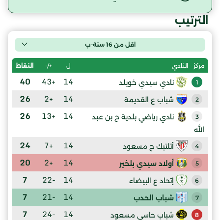
الترتيب
اقل من 16 سنة-ب
ل
+/-
النقاط
مركز
النادي
40
+43
14
نادي سيدي خويلد
1
26
+2
14
شباب ع القديمة
2
26
+13
14
نادي رياضي بلدية ح بن عبد
3
الله
24
+7
14
أتلتيك ح مسعود
4
20
+2
14
أولاد سيدي بلخير
5
7
-22
14
إتحاد ع البيضاء
6
7
-21
14
شباب الحدب
7
7
-24
14
شباب حاسي مسعود
8