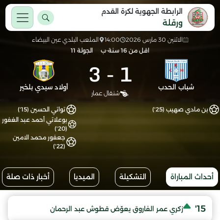
الرابطة الجهوية لكرة القدم
ورقلة
الاثنين 30 مارس 2026
14:00
الملعب البلدي عين البيضاء
اقل من 16 سنة-ب
الجولة 11
3
-
1
شباب الحدب
أولاد سيدي بلخير
شنقال عمار
بن مادي صهيب (25')
تواتي الحسين (15')
بوعلاتي أحمد عبد الغفور
(20')
جعفور محمد الامين
(22')
أحداث المباراة
التشكيلة
الميديا
أخبار ذات صلة
15'
زكري عمر الفاروق يعوّض قطوش عبد الرحمان